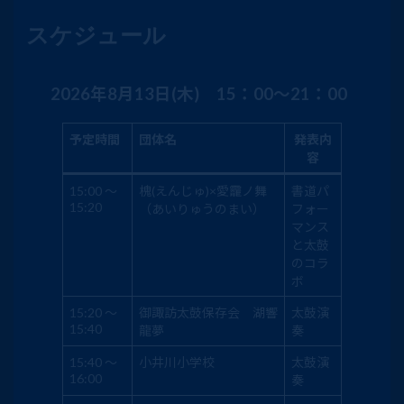
スケジュール
2026年8月13日(木) 15：00～21：00
予定時間
団体名
発表内
容
15:00 ～
槐(えんじゅ)×愛龗ノ舞
書道パ
15:20
（あいりゅうのまい）
フォー
マンス
と太鼓
のコラ
ボ
15:20 ～
御諏訪太鼓保存会 湖響
太鼓演
15:40
龍夢
奏
15:40 ～
小井川小学校
太鼓演
16:00
奏