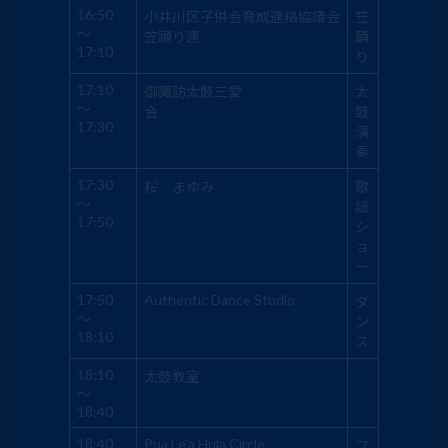
16:50
小井川区子供会育成連絡協議会
笠
～
笠踊り連
踊
17:10
り
17:10
御諏訪太鼓三愛
太
～
会
鼓
17:30
演
奏
17:30
桜 まゆみ
歌
～
謡
17:50
シ
ョ
ー
17:50
Authentic Dance Studio
ダ
～
ン
18:10
ス
18:10
太鼓教室
～
18:40
18:40
Pua Le'a Hula Circle
フ