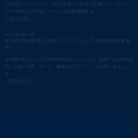
13日(水)＝15：00～21：00 ◎会場＝ふれあい広場ステージ(イルフ
プラザ駅側入口特設ステージ) 出演者順番表 出…
「続きを読む」
2025年5月27日
第56回 市民祭 岡谷太鼓まつりふれあい広場参加団体募集
中！
参加者の皆さんで作る市民参加型ステージです。発表する内容は自
由。太鼓の演奏、ダンス、舞踊などなどジャンルは問いません。
参…
「続きを読む」