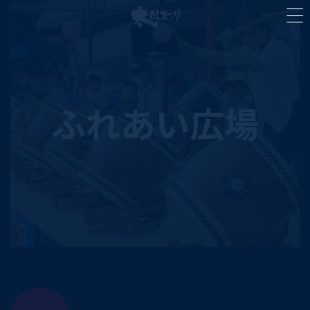
コ
ナ
ン
ビ
テ
ゲ
ン
ー
ツ
シ
へ
ョ
ス
ン
キ
に
ふれあい広場
ッ
移
プ
動