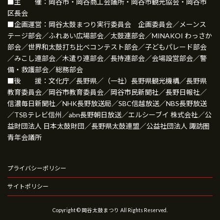
■主 催：岡谷市・岡谷商工会議所・岡谷市観光協会・岡谷市
区長会
■企画運営：岡谷太鼓まつり実行委員会 企画委員会／メーンス
テージ部会／ふれあい広場部会／太鼓連部会／MINAKOI わっさか
部会／世界和太鼓打ち比べコンテスト部会／子どもパレード部会
／みこし連部会／木遣り連部会／長持連部会／会場設営部会／警
備・救護部会／総務部会
■後 援：文化庁／長野県／（一社）長野県観光機構／長野県
教育委員会／岡谷市教育委員会／岡谷市民新聞社／長野日報社／
信濃毎日新聞社／NHK長野放送局／SBC信越放送／NBS長野放送
／TSBテレビ信州／abn長野朝日放送／エルシーブイ 株式会社／公
益財団法人 日本太鼓財団／長野県太鼓連盟／公益社団法人 諏訪圏
青年会議所
プライバシーポリシー
サイトポリシー
Copyright © 岡谷太鼓まつり All Rights Reserved.