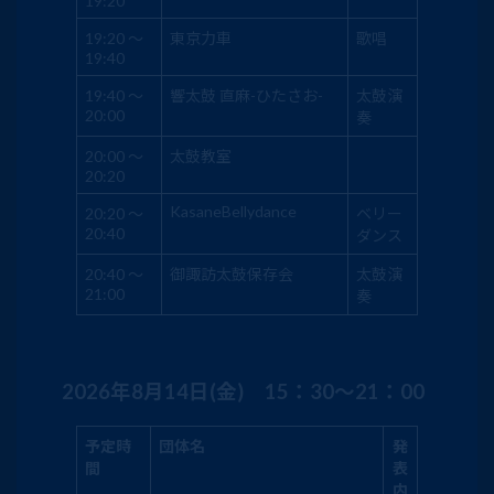
19:20
19:20 ～
東京力車
歌唱
19:40
19:40 ～
響太鼓 直麻-ひたさお-
太鼓演
20:00
奏
20:00 ～
太鼓教室
20:20
KasaneBellydance
20:20 ～
ベリー
20:40
ダンス
20:40 ～
御諏訪太鼓保存会
太鼓演
21:00
奏
2026年8月14日(金) 15：30～21：00
予定時
団体名
発
間
表
内