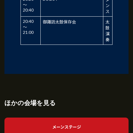
～
ン
20:40
ス
20:40
御諏訪太鼓保存会
太
～
鼓
21:00
演
奏
ほかの会場を見る
メーンステージ