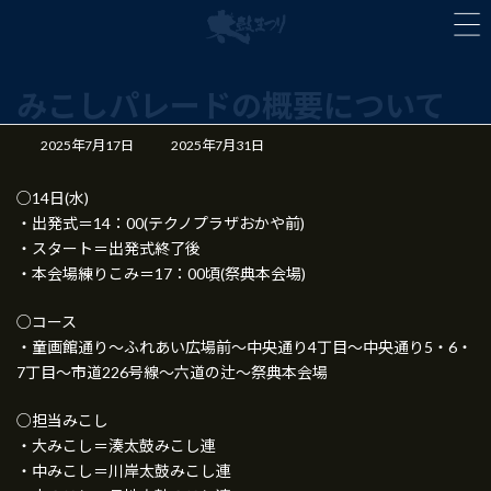
コ
ナ
ン
ビ
テ
ゲ
ン
ー
みこしパレードの概要について
ツ
シ
へ
ョ
ス
ン
最
2025年7月17日
2025年7月31日
キ
に
終
更
ッ
移
○14日(水)
新
プ
動
・出発式＝14：00(テクノプラザおかや前)
日
時
・スタート＝出発式終了後
:
・本会場練りこみ＝17：00頃(祭典本会場)
○コース
・童画館通り～ふれあい広場前～中央通り4丁目～中央通り5・6・
7丁目～市道226号線～六道の辻～祭典本会場
○担当みこし
・大みこし＝湊太鼓みこし連
・中みこし＝川岸太鼓みこし連