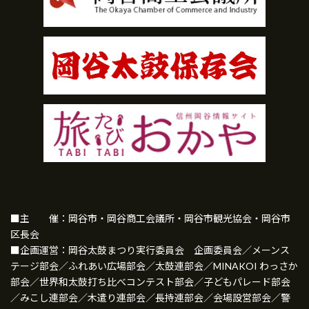
■主 催：岡谷市・岡谷商工会議所・岡谷市観光協会・岡谷市
区長会
■企画運営：岡谷太鼓まつり実行委員会 企画委員会／メーンス
テージ部会／ふれあい広場部会／太鼓連部会／MINAKOI わっさか
部会／世界和太鼓打ち比べコンテスト部会／子どもパレード部会
／みこし連部会／木遣り連部会／長持連部会／会場設営部会／警