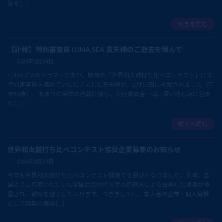
足を […]
続きを読む
【訃報】特別審査員 LUNA SEA 真矢様のご逝去を悼んで
2026年2月24日
LUNA SEAのドラマーであり、昨年の「世界和太鼓打ち比べコンテスト」にて
特別審査員を務めていただきました真矢様が、2月17日に永眠されました（享
年56歳）。あまりに突然の悲報に接し、実行委員会一同、深い悲しみに包ま
れ […]
続きを読む
世界和太鼓打ち比べコンテスト協賛企業募集のお知らせ
2026年2月19日
今年も世界和太鼓打ち比べコンテスト開催する運びとなりました。例年、全
国よりご応募いただいた全国屈指の打ち手の皆様方による白熱した演奏が披
露され、観衆を魅了しております。つきましては、本大会の企業・個人協賛
として祭典の実施 […]