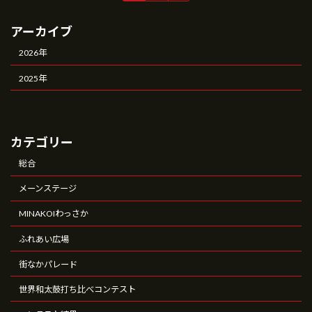
定
定
稿
ペ
ペ
アーカイブ
ー
ー
の
ジ
ジ
2026年
ペ
2025年
ー
ジ
送
カテゴリー
り
総合
メーンステージ
MINAKOIわっさか
ふれあい広場
街なかパレード
世界和太鼓打ち比べコンテスト