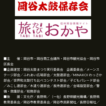
■主 催：岡谷市・岡谷商工会議所・岡谷市観光協会・岡谷市
区長会
■企画運営：岡谷太鼓まつり実行委員会 企画委員会／メーンス
テージ部会／ふれあい広場部会／太鼓連部会／MINAKOI わっさか
部会／世界和太鼓打ち比べコンテスト部会／子どもパレード部会
／みこし連部会／木遣り連部会／長持連部会／会場設営部会／警
備・救護部会／総務部会
■後 援：文化庁／長野県／（一社）長野県観光機構／長野県
教育委員会／岡谷市教育委員会／岡谷市民新聞社／長野日報社／