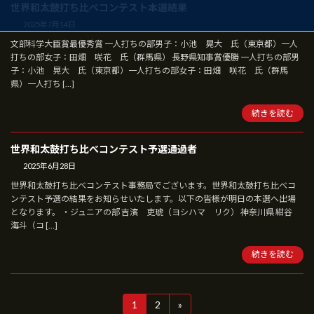
世界和太鼓打ち比べコンテスト本選結果
2025年7月14日
文部科学大臣賞最優秀賞 一人打ちの部男子：小池 晃大 氏（東京都）一人
打ちの部女子：田畑 咲花 氏（群馬県） 長野県知事賞優勝 一人打ちの部男
子：小池 晃大 氏（東京都）一人打ちの部女子：田畑 咲花 氏（群馬
県）一人打ち […]
続きを読む
世界和太鼓打ち比べコンテスト予選通過者
2025年6月28日
世界和太鼓打ち比べコンテスト事務局でございます。世界和太鼓打ち比べコ
ンテスト予選の結果をお知らせいたします。以下の皆様が明日の本選へ出場
となります。 ・ジュニアの部 吉濱 吏琥（ヨシハマ リク） 神奈川県 紺谷
海斗（コ […]
続きを読む
投
1
2
»
固
固