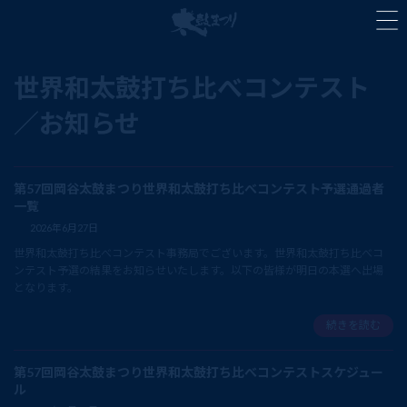
コ
ナ
ン
ビ
テ
ゲ
ン
ー
世界和太鼓打ち比べコンテスト
ツ
シ
へ
ョ
ス
ン
キ
に
ッ
移
プ
動
第57回岡谷太鼓まつり世界和太鼓打ち比べコンテスト予選通過者
一覧
2026年6月27日
世界和太鼓打ち比べコンテスト事務局でございます。世界和太鼓打ち比べコ
ンテスト予選の結果をお知らせいたします。以下の皆様が明日の本選へ出場
となります。
続きを読む
第57回岡谷太鼓まつり世界和太鼓打ち比べコンテストスケジュー
ル