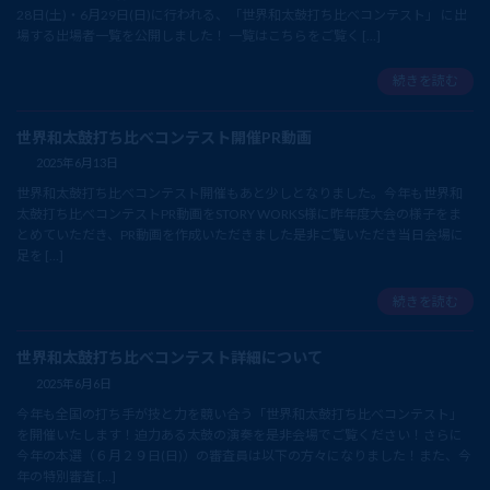
28日(土)・6月29日(日)に行われる、「世界和太鼓打ち比べコンテスト」 に出
場する出場者一覧を公開しました！ 一覧はこちらをご覧く […]
続きを読む
世界和太鼓打ち比べコンテスト開催PR動画
2025年6月13日
世界和太鼓打ち比べコンテスト開催もあと少しとなりました。今年も世界和
太鼓打ち比べコンテストPR動画をSTORY WORKS様に昨年度大会の様子をま
とめていただき、PR動画を作成いただきました是非ご覧いただき当日会場に
足を […]
続きを読む
世界和太鼓打ち比べコンテスト詳細について
2025年6月6日
今年も全国の打ち手が技と力を競い合う「世界和太鼓打ち比べコンテスト」
を開催いたします！迫力ある太鼓の演奏を是非会場でご覧ください！さらに
今年の本選（６月２９日(日)）の審査員は以下の方々になりました！また、今
年の特別審査 […]