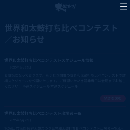
コ
ナ
ン
ビ
テ
ゲ
ン
ー
世界和太鼓打ち比べコンテスト
ツ
シ
へ
ョ
ス
ン
キ
に
ッ
移
プ
動
世界和太鼓打ち比べコンテストスケジュール情報
2025年6月26日
お世話になっております。もうじき開催の世界和太鼓打ち比べコンテストの詳
細スケジュールを公開いたします。ご確認いただき是非当日は会場までお越し
ください！ 予選スケジュール 本選スケジュール
続きを読む
世界和太鼓打ち比べコンテスト出場者一覧
2025年6月26日
第56回 市民祭 岡谷太鼓まつり世界和太鼓打ち比べコンテスト出場者一覧 6月