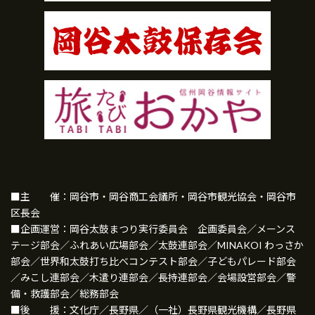
■主 催：岡谷市・岡谷商工会議所・岡谷市観光協会・岡谷市
区長会
■企画運営：岡谷太鼓まつり実行委員会 企画委員会／メーンス
テージ部会／ふれあい広場部会／太鼓連部会／MINAKOI わっさか
部会／世界和太鼓打ち比べコンテスト部会／子どもパレード部会
／みこし連部会／木遣り連部会／長持連部会／会場設営部会／警
備・救護部会／総務部会
■後 援：文化庁／長野県／（一社）長野県観光機構／長野県