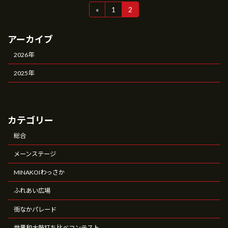
投
«
1
2
固
固
定
定
稿
ペ
ペ
アーカイブ
ー
ー
の
ジ
ジ
2026年
ペ
2025年
ー
ジ
送
カテゴリー
り
総合
メーンステージ
MINAKOIわっさか
ふれあい広場
街なかパレード
世界和太鼓打ち比べコンテスト