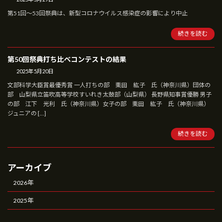
第51回～53回祭典は、新型コロナウイルス感染症の影響により中止
続きを読む
第50回祭典打ち比べコンテストの結果
2025年5月20日
文部科学大臣賞最優秀賞 一人打ちの部 栗田 紘子 氏（神奈川県）団体の
部 山梨県立笛吹高等学校すいれき太鼓部（山梨県） 長野県知事賞優勝 男子
の部 江下 光利 氏（神奈川県）女子の部 栗田 紘子 氏（神奈川県）
ジュニアの […]
続きを読む
アーカイブ
2026年
2025年