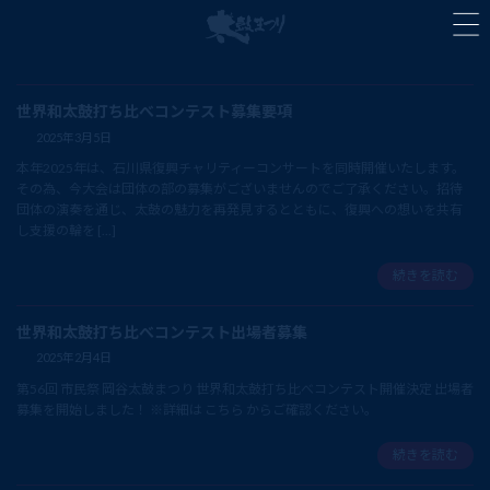
コ
ナ
ン
ビ
テ
ゲ
ン
ー
ツ
シ
世界和太鼓打ち比べコンテスト募集要項
へ
ョ
2025年3月5日
ス
ン
キ
に
本年2025年は、石川県復興チャリティーコンサートを同時開催いたします。
ッ
移
その為、今大会は団体の部の募集がございませんのでご了承ください。招待
プ
動
団体の演奏を通じ、太鼓の魅力を再発見するとともに、復興への想いを共有
し支援の輪を […]
続きを読む
世界和太鼓打ち比べコンテスト出場者募集
2025年2月4日
第56回 市民祭 岡谷太鼓まつり 世界和太鼓打ち比べコンテスト開催決定 出場者
募集を開始しました！ ※詳細は こちら からご確認ください。
続きを読む