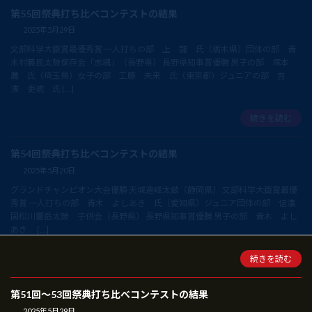
第55回祭典打ち比べコンテストの結果
2025年5月29日
文部科学大臣賞最優秀賞 一人打ちの部 上 龍 氏（栃木県）団体の部 青
木村義民太鼓保存会「志魂」（長野県） 長野県知事賞優勝 男子の部 塚本
鷹 氏（埼玉県）女子の部 工藤 未来 氏（東京都）ジュニアの部 吉
濱 吏琥 氏 […]
続きを読む
第54回祭典打ち比べコンテストの結果
2025年5月20日
グランドチャンピオン大会優勝 天城連峰太鼓（静岡県） 文部科学大臣賞最優
秀賞 一人打ちの部 青木 よしあき 氏（愛知県）ジュニア団体の部 信濃
国松川響岳太鼓 子供会（長野県） 長野県知事賞優勝 男子の部 青木 よし
あき […]
続きを読む
第51回～53回祭典打ち比べコンテストの結果
2025年5月29日