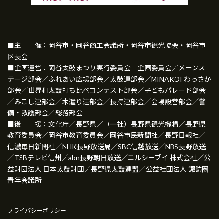
■主 催：岡谷市・岡谷商工会議所・岡谷市観光協会・岡谷市
区長会
■企画運営：岡谷太鼓まつり実行委員会 企画委員会／メーンス
テージ部会／ふれあい広場部会／太鼓連部会／MINAKOI わっさか
部会／世界和太鼓打ち比べコンテスト部会／子どもパレード部会
／みこし連部会／木遣り連部会／長持連部会／会場設営部会／警
備・救護部会／総務部会
■後 援：文化庁／長野県／（一社）長野県観光機構／長野県
教育委員会／岡谷市教育委員会／岡谷市民新聞社／長野日報社／
信濃毎日新聞社／NHK長野放送局／SBC信越放送／NBS長野放送
／TSBテレビ信州／abn長野朝日放送／エルシーブイ 株式会社／公
益財団法人 日本太鼓財団／長野県太鼓連盟／公益社団法人 諏訪圏
青年会議所
プライバシーポリシー