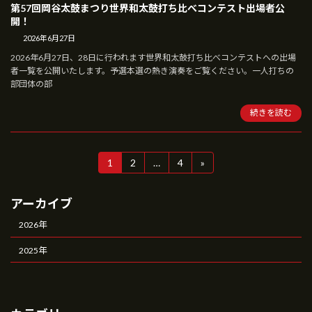
第57回岡谷太鼓まつり世界和太鼓打ち比べコンテスト出場者公
開！
2026年6月27日
2026年6月27日、28日に行われます世界和太鼓打ち比べコンテストへの出場
者一覧を公開いたします。予選本選の熱き演奏をご覧ください。一人打ちの
部団体の部
続きを読む
投
1
2
…
4
»
固
固
固
定
定
定
稿
ペ
ペ
ペ
アーカイブ
ー
ー
ー
の
ジ
ジ
ジ
2026年
ペ
2025年
ー
ジ
送