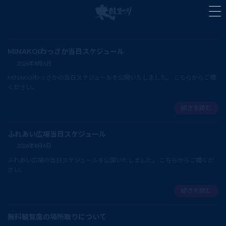
コ
ナ
ン
ビ
テ
ゲ
ン
ー
ツ
シ
MINAKOIわっさか当日スケジュール
へ
ョ
2026年8月6日
ス
ン
キ
に
MINAKOIわっさかの当日スケジュールを公開いたしました。 こちらからご欄
ッ
移
ください。
プ
動
続きを読む
ふれあい広場当日スケジュール
2026年8月6日
ふれあい広場の当日スケジュールを公開いたしました。 こちらからご欄くだ
さい。
続きを読む
無料観覧席の場所取りについて