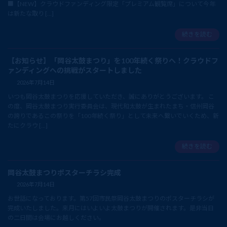
■【NEW】クラウドファンディング限定「プレミアム観覧席」について今年
は新たな取り […]
続きを読む
【お知らせ】「岡谷太鼓まつり」を100年続く祭りへ！クラウドフ
ァンディングへの挑戦がスタートしました
2026年7月14日
いつも岡谷太鼓まつりを応援していただき、誠にありがとうございます。 こ
の度、岡谷太鼓まつり実行委員会は、現代和太鼓が生まれたまち・信州岡谷
の誇りであるこの祭りを「100年続く祭り」として未来へ繋いでいくため、新
たにクラウ […]
続きを読む
岡谷太鼓まつりポスターチラシ完成
2026年7月14日
お世話になっております。第57回市民祭岡谷太鼓まつりのポスターチラシが
完成いたしました。来月にはいよいよ太鼓まつりが開催されます。是非当日
の二日間は会場にお越しください。