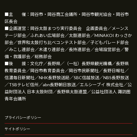
■主 催：岡谷市・岡谷商工会議所・岡谷市観光協会・岡谷市
区長会
■企画運営：岡谷太鼓まつり実行委員会 企画委員会／メーンス
テージ部会／ふれあい広場部会／太鼓連部会／MINAKOI わっさか
部会／世界和太鼓打ち比べコンテスト部会／子どもパレード部会
／みこし連部会／木遣り連部会／長持連部会／会場設営部会／警
備・救護部会／総務部会
■後 援：文化庁／長野県／（一社）長野県観光機構／長野県
教育委員会／岡谷市教育委員会／岡谷市民新聞社／長野日報社／
信濃毎日新聞社／NHK長野放送局／SBC信越放送／NBS長野放送
／TSBテレビ信州／abn長野朝日放送／エルシーブイ 株式会社／公
益財団法人 日本太鼓財団／長野県太鼓連盟／公益社団法人 諏訪圏
青年会議所
プライバシーポリシー
サイトポリシー