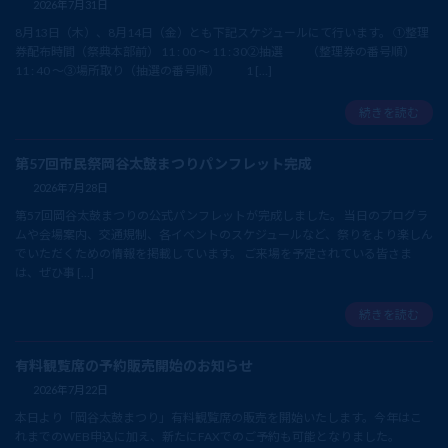
2026年7月31日
8月13日（木）、8月14日（金）とも下記スケジュールにて行います。 ①整理
券配布時間（祭典本部前） 11 : 00 ～ 11 : 30②抽選 （整理券の番号順）
11 : 40 ～③場所取り（抽選の番号順） 1 […]
続きを読む
第57回市民祭岡谷太鼓まつりパンフレット完成
2026年7月28日
第57回岡谷太鼓まつりの公式パンフレットが完成しました。 当日のプログラ
ムや会場案内、交通規制、各イベントのスケジュールなど、祭りをより楽しん
でいただくための情報を掲載しています。 ご来場を予定されている皆さま
は、ぜひ事 […]
続きを読む
有料観覧席の予約販売開始のお知らせ
2026年7月22日
本日より「岡谷太鼓まつり」有料観覧席の販売を開始いたします。今年はこ
れまでのWEB申込に加え、新たにFAXでのご予約も可能となりました。